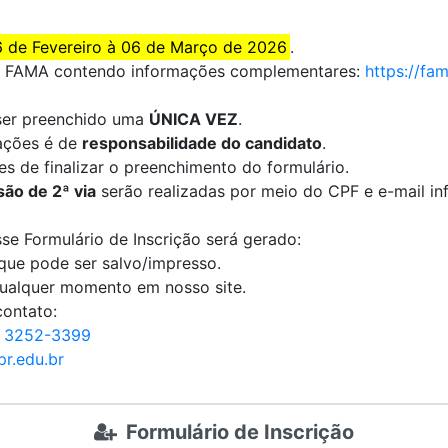
 de Fevereiro à 06 de Março de 2026
.
e da FAMA contendo informações complementares:
https://fa
 ser preenchido uma
ÚNICA VEZ
.
ações é de
responsabilidade do candidato
.
s de finalizar o preenchimento do formulário.
ão de 2ª via
serão realizadas por meio do CPF e e-mail i
e Formulário de Inscrição será gerado:
ue pode ser salvo/impresso.
qualquer momento em nosso site.
contato:
) 3252-3399
r.edu.br
Formulário de Inscrição