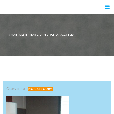
Pular
para
o
conteúdo
THUMBNAIL_IMG-20170907-WA0043
Categories:
NO CATEGORY