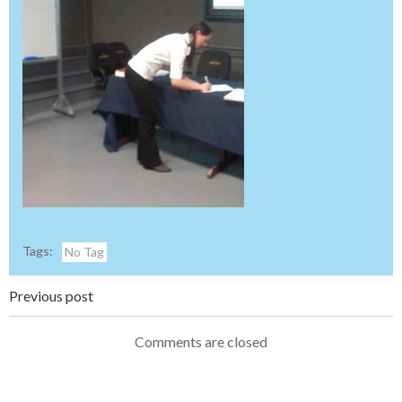
Tags:
No Tag
Navegação
Previous post
de
Comments are closed
Post