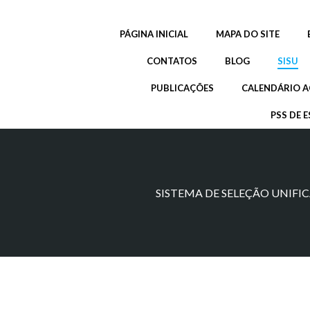
Pular
para
PÁGINA INICIAL
MAPA DO SITE
o
conteúdo
CONTATOS
BLOG
SISU
PUBLICAÇÕES
CALENDÁRIO A
PSS DE E
SISTEMA DE SELEÇÃO UNIFIC