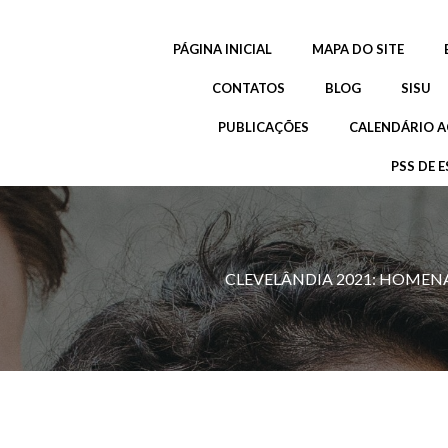
Pular
para
PÁGINA INICIAL
MAPA DO SITE
o
conteúdo
CONTATOS
BLOG
SISU
PUBLICAÇÕES
CALENDÁRIO A
PSS DE E
CLEVELÂNDIA 2021: HOMEN