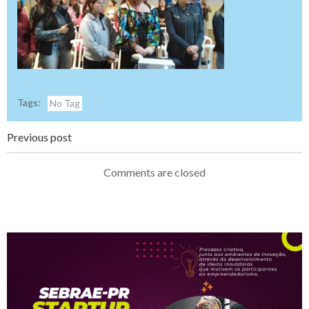
Tags:
No Tag
Navegação
Previous post
de
Comments are closed
Post