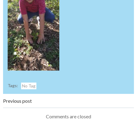
Tags:
No Tag
Navegação
Previous post
de
Comments are closed
Post