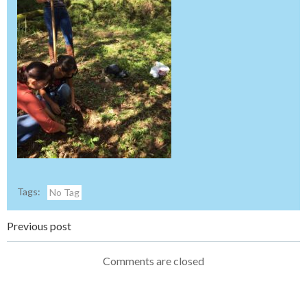
Tags:
No Tag
Navegação
Previous post
de
Comments are closed
Post