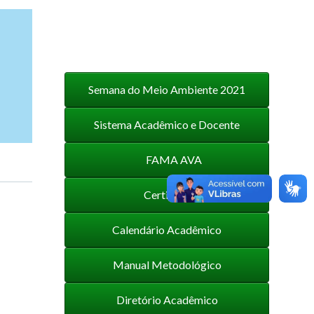
Semana do Meio Ambiente 2021
Sistema Acadêmico e Docente
FAMA AVA
Certificados
Calendário Acadêmico
Manual Metodológico
Diretório Acadêmico