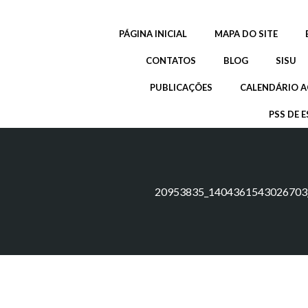
Pular
para
PÁGINA INICIAL
MAPA DO SITE
o
conteúdo
CONTATOS
BLOG
SISU
PUBLICAÇÕES
CALENDÁRIO A
PSS DE E
20953835_1404361543026703