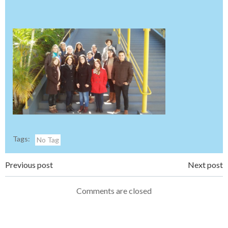
Tags:
No Tag
Navegação
Navegação
Previous post
Next post
de
de
Comments are closed
Post
Post