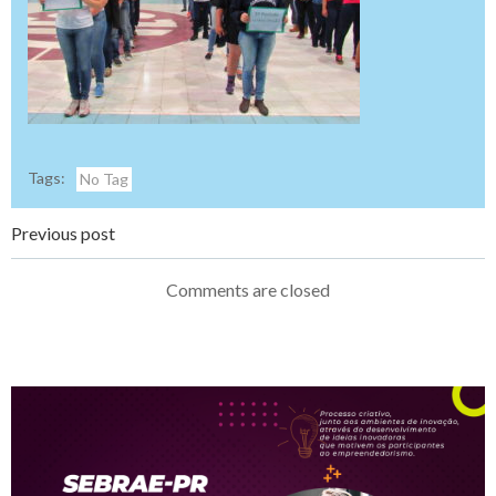
Tags:
No Tag
Navegação
Previous post
de
Comments are closed
Post