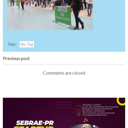
Tags:
No Tag
Navegação
Previous post
de
Comments are closed
Post