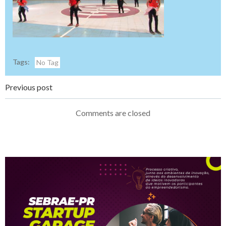
Tags:
No Tag
Navegação
Previous post
de
Comments are closed
Post