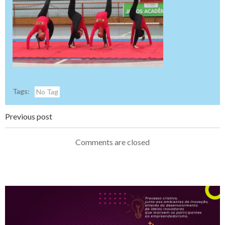
Tags:
No Tag
Navegação
Previous post
de
Comments are closed
Post