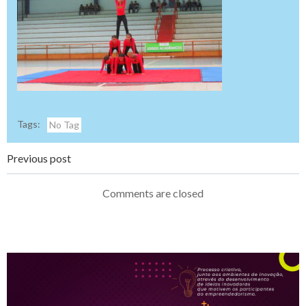
Tags:
No Tag
Navegação
Previous post
de
Comments are closed
Post