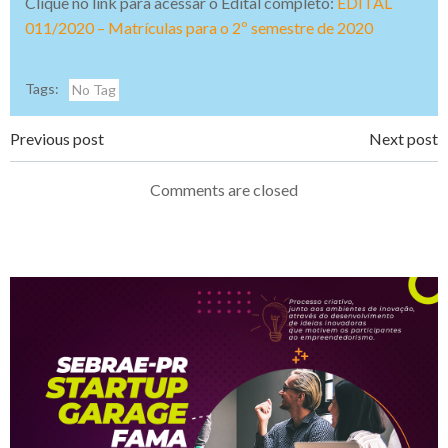
Clique no link para acessar o Edital completo:
EDITAL
011/2020 – Matrículas para o 2º semestre de 2020
Tags:
No Tag
Navegação
Navegação
Previous post
Next post
de
de
Comments are closed
Post
Post