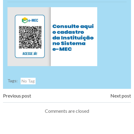
Tags:
No Tag
Navegação
Navegação
Previous post
Next post
de
de
Comments are closed
Post
Post