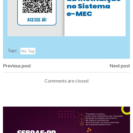
Tags:
No Tag
Navegação
Navegação
Previous post
Next post
de
de
Comments are closed
Post
Post