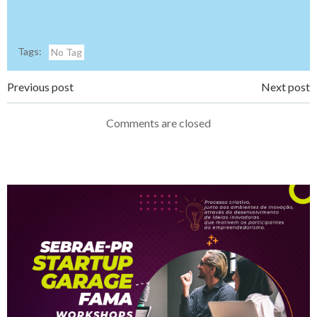
Tags:
No Tag
Navegação
Navegação
Previous post
Next post
de
de
Comments are closed
Post
Post