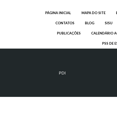
Pular
para
PÁGINA INICIAL
MAPA DO SITE
o
conteúdo
CONTATOS
BLOG
SISU
PUBLICAÇÕES
CALENDÁRIO A
PSS DE E
PDI