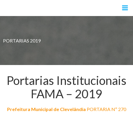
Pular
para
o
conteúdo
PORTARIAS 2019
Portarias Institucionais
FAMA – 2019
Prefeitura Municipal de Clevelândia
PORTARIA Nº 270