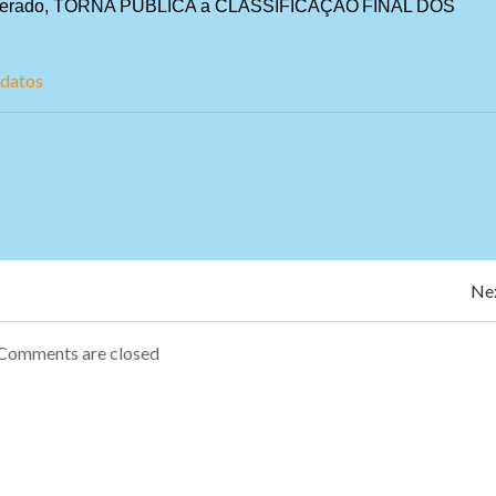
munerado, TORNA PÚBLIC
A
a
CLASSIFICAÇÃO
FINAL
DOS
idatos
Navegação
Nex
de
Comments are closed
Post