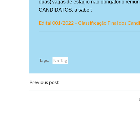
duas)
vagas
de estágio não obrigatório re
CANDIDATOS
, a saber:
Edital 001/2022 – Classificação Final dos Cand
Tags:
No Tag
Navegação
Previous post
de
Post