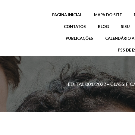
Pular
para
PÁGINA INICIAL
MAPA DO SITE
o
conteúdo
CONTATOS
BLOG
SISU
PUBLICAÇÕES
CALENDÁRIO A
PSS DE E
EDITAL 001/2022 – CLASSIF