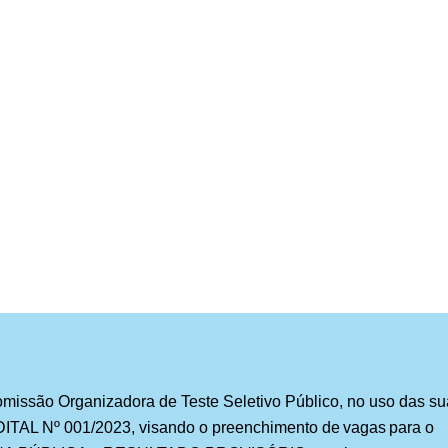
missão Organizadora de Teste Seletivo Público, no uso das s
DITAL Nº 00
1
/202
3
, visando o preenchimento d
e
vagas
para o