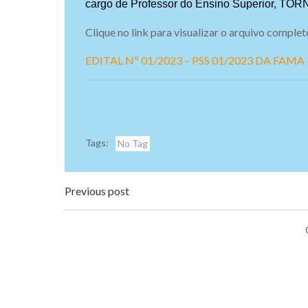
cargo de Professor do Ensino Superior
, TOR
Clique no link para visualizar o arquivo complet
EDITAL Nº 01/2023 – PSS 01/2023 DA FAM
Tags:
No Tag
Navegação
Previous post
de
Post