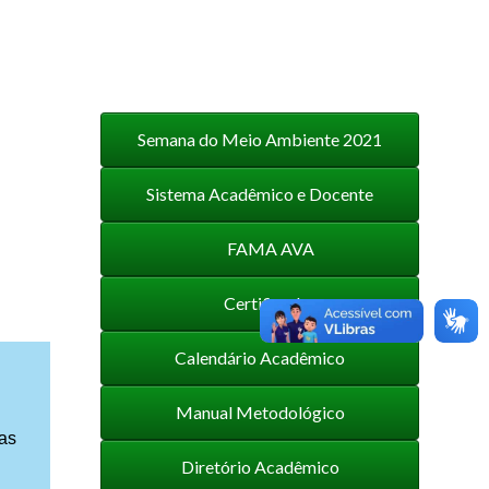
Semana do Meio Ambiente 2021
Sistema Acadêmico e Docente
FAMA AVA
Certificados
Calendário Acadêmico
Manual Metodológico
uas
Diretório Acadêmico