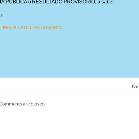
NA PÚBLIC
A
o
RESULTADO PROVISÓRIO
, a saber:
o:
A – RESULTADO PROVISÓRIO
Navegação
Nex
de
Comments are closed
Post