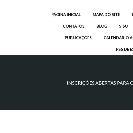
Pular
para
PÁGINA INICIAL
MAPA DO SITE
o
conteúdo
CONTATOS
BLOG
SISU
PUBLICAÇÕES
CALENDÁRIO A
PSS DE E
INSCRIÇÕES ABERTAS PARA O 