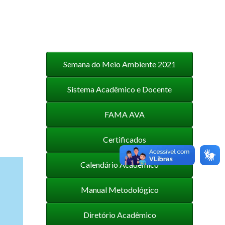
Semana do Meio Ambiente 2021
Sistema Acadêmico e Docente
FAMA AVA
Certificados
Calendário Acadêmico
Manual Metodológico
Diretório Acadêmico