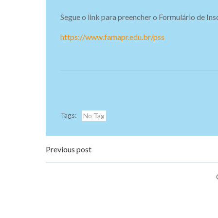
Segue o link para preencher o Formulário de Ins
https://www.famapr.edu.br/pss
Tags:
No Tag
Navegação
Previous post
de
Post