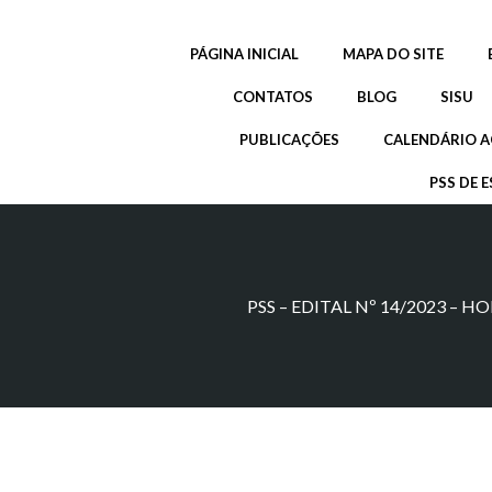
Pular
para
PÁGINA INICIAL
MAPA DO SITE
o
conteúdo
CONTATOS
BLOG
SISU
PUBLICAÇÕES
CALENDÁRIO A
PSS DE E
PSS – EDITAL Nº 14/2023 –