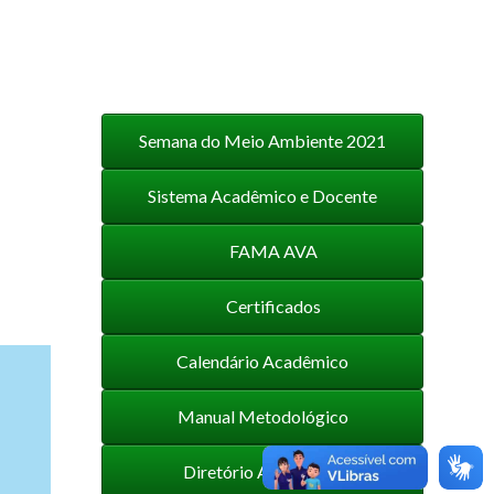
Semana do Meio Ambiente 2021
Sistema Acadêmico e Docente
FAMA AVA
Certificados
Calendário Acadêmico
Manual Metodológico
Diretório Acadêmico