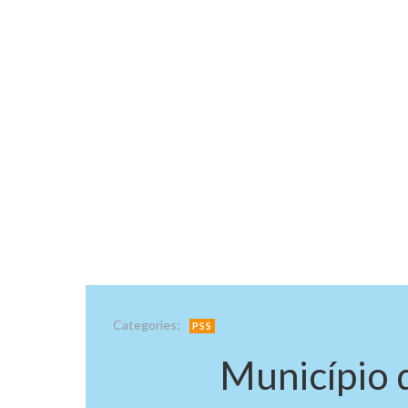
Categories:
PSS
Município 