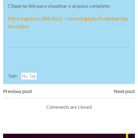
Clique no link para visualizar o arquivo completo:
PSS Estagiários 004/2022 – Homologação Preliminar das
Inscrições
Tags:
No Tag
Navegação
Navegação
Previous post
Next post
de
de
Comments are closed
Post
Post