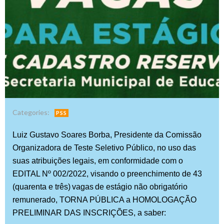
Categories:
PSS
Luiz Gustavo Soares Borba, Presidente da Comissão
Organizadora de Teste Seletivo Público, no uso das
suas atribuições legais, em conformidade com o
EDITAL Nº 00
2
/202
2
, visando o preenchimento de
4
3
(
quarenta
e três
)
vagas
de estágio não obrigatório
remunerado, TORNA PÚBLIC
A
a HOMOLOGAÇÃO
PRELIMINAR
DAS INSCRIÇÕES, a saber: