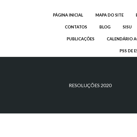
Pular
para
PÁGINA INICIAL
MAPA DO SITE
o
conteúdo
CONTATOS
BLOG
SISU
PUBLICAÇÕES
CALENDÁRIO A
PSS DE E
RESOLUÇÕES 2020