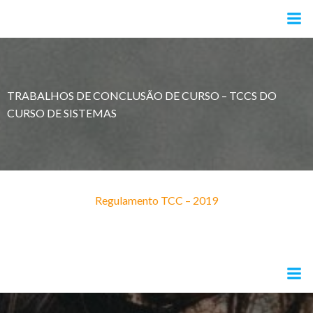
Pular
para
o
conteúdo
TRABALHOS DE CONCLUSÃO DE CURSO – TCCS DO
CURSO DE SISTEMAS
Regulamento TCC – 2019