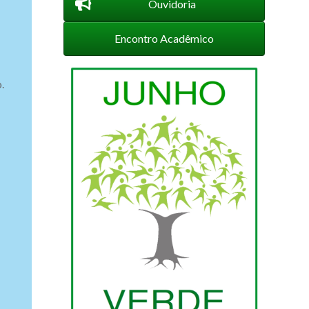
Ouvidoria
Encontro Acadêmico
.