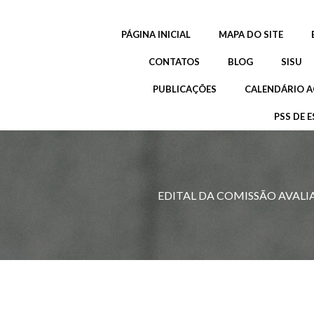
Pular
para
PÁGINA INICIAL
MAPA DO SITE
o
conteúdo
CONTATOS
BLOG
SISU
PUBLICAÇÕES
CALENDÁRIO A
PSS DE E
EDITAL DA COMISSÃO AVALI