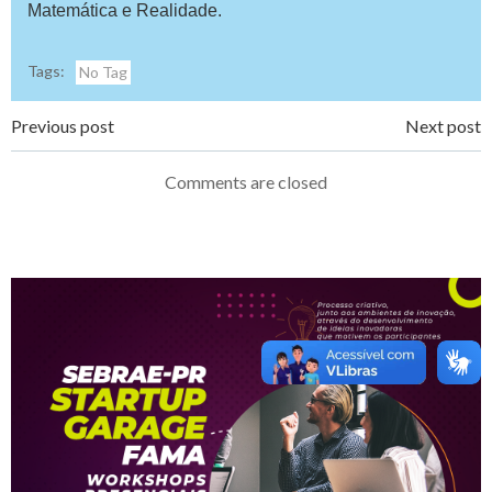
Matemática e Realidade.
Tags:
No Tag
Navegação
Navegação
Previous post
Next post
de
de
Comments are closed
Post
Post