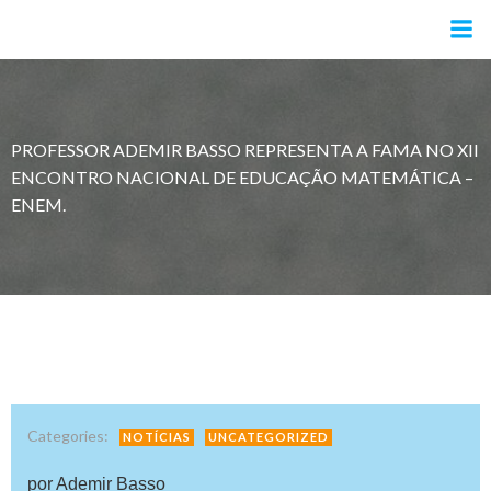
Pular
para
o
conteúdo
PROFESSOR ADEMIR BASSO REPRESENTA A FAMA NO XII
ENCONTRO NACIONAL DE EDUCAÇÃO MATEMÁTICA –
ENEM.
Categories:
NOTÍCIAS
UNCATEGORIZED
por Ademir Basso