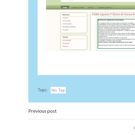
Tags:
No Tag
Navegação
Previous post
de