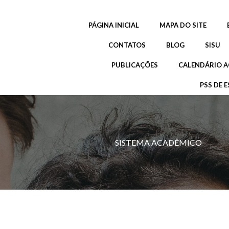
Pular
para
PÁGINA INICIAL
MAPA DO SITE
o
conteúdo
CONTATOS
BLOG
SISU
PUBLICAÇÕES
CALENDÁRIO A
PSS DE E
SISTEMA ACADÊMICO