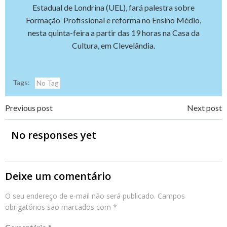
Estadual de Londrina (UEL), fará palestra sobre
Formação Profissional e reforma no Ensino Médio,
nesta quinta-feira a partir das 19 horas na Casa da
Cultura, em Clevelândia.
Tags:
No Tag
Navegação
Navegação
Previous post
Next post
de
de
No responses yet
Post
Post
Deixe um comentário
O seu endereço de e-mail não será publicado.
Campos
obrigatórios são marcados com
*