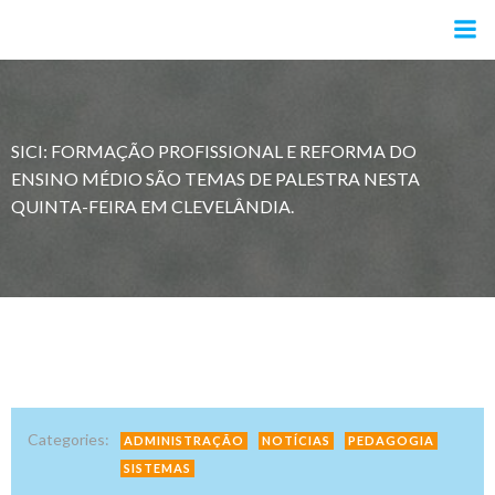
Pular
para
o
conteúdo
SICI: FORMAÇÃO PROFISSIONAL E REFORMA DO
ENSINO MÉDIO SÃO TEMAS DE PALESTRA NESTA
QUINTA-FEIRA EM CLEVELÂNDIA.
Categories:
ADMINISTRAÇÃO
NOTÍCIAS
PEDAGOGIA
SISTEMAS