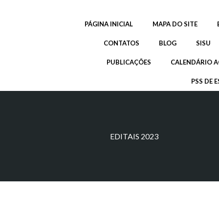
Pular
para
PÁGINA INICIAL
MAPA DO SITE
o
conteúdo
CONTATOS
BLOG
SISU
PUBLICAÇÕES
CALENDÁRIO A
PSS DE E
EDITAIS 2023