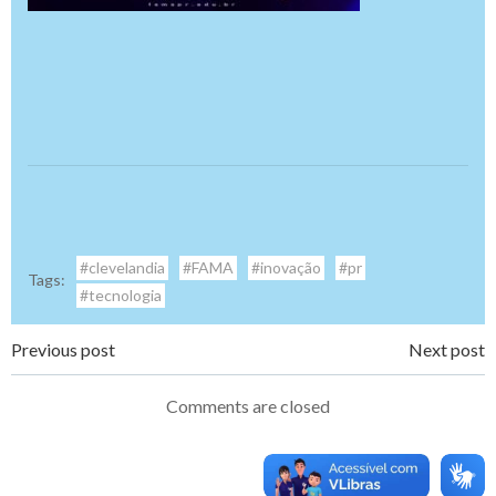
#clevelandia
#FAMA
#inovação
#pr
Tags:
#tecnologia
Navegação
Navegação
Previous post
Next post
de
de
Comments are closed
Post
Post