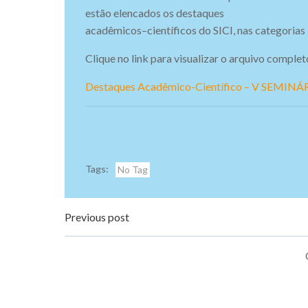
estão
elencados
os
destaques
acadêmicos
–
científicos do SICI, nas categoria
Clique no link para visualizar o arquivo complet
Destaques Acadêmico-Científico – V SEMI
Tags:
No Tag
Navegação
Previous post
de
Post