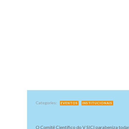
Categories:
EVENTOS
INSTITUCIONAIS
O Comitê Científico do V SICI parabeniza tod
a