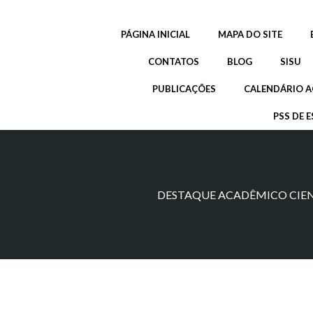
Pular
para
PÁGINA INICIAL
MAPA DO SITE
o
conteúdo
CONTATOS
BLOG
SISU
PUBLICAÇÕES
CALENDÁRIO A
PSS DE E
DESTAQUE ACADÊMICO CIENTÍ