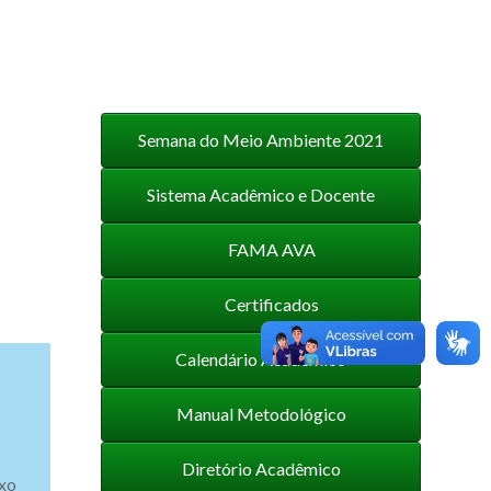
Semana do Meio Ambiente 2021
Sistema Acadêmico e Docente
FAMA AVA
Certificados
Calendário Acadêmico
Manual Metodológico
Diretório Acadêmico
xo