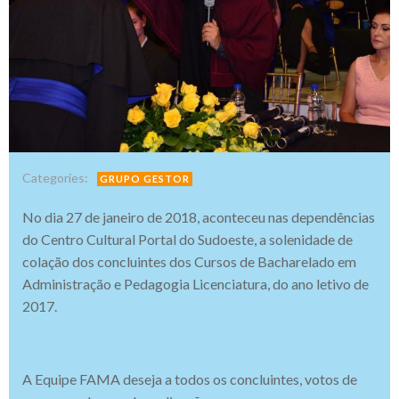
Categories:
GRUPO GESTOR
No dia 27 de janeiro de 2018, aconteceu nas dependências
do Centro Cultural Portal do Sudoeste, a solenidade de
colação dos concluintes dos Cursos de Bacharelado em
Administração e Pedagogia Licenciatura, do ano letivo de
2017.
A Equipe FAMA deseja a todos os concluintes, votos de