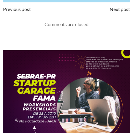
Navegação
Navegação
Previous post
Next post
de
de
Comments are closed
Post
Post