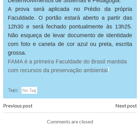
Desenvolvimentos de Sistemas e Pedagogia.
A prova será aplicada no Prédio da própria
Faculdade. O portão estará aberto a partir das
12h30 e será fechado pontualmente às 13h25.
Não esqueça de levar documento de identidade
com foto e caneta de cor azul ou preta, escrita
grossa.
FAMA é a primeira Faculdade do Brasil mantida
com recursos da preservação ambiental
.
Tags:
No Tag
Navegação
Navegação
Previous post
Next post
de
de
Comments are closed
Post
Post