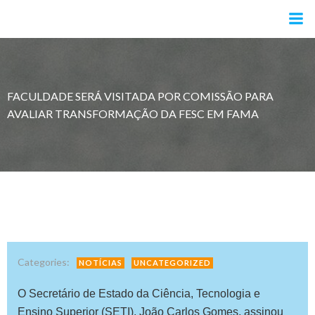
Pular
para
o
conteúdo
FACULDADE SERÁ VISITADA POR COMISSÃO PARA
AVALIAR TRANSFORMAÇÃO DA FESC EM FAMA
Categories:
NOTÍCIAS
UNCATEGORIZED
O Secretário de Estado da Ciência, Tecnologia e
Ensino Superior (SETI), João Carlos Gomes, assinou