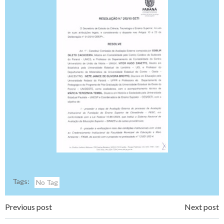
Tags:
No Tag
Navegação
Navegação
Previous post
Next post