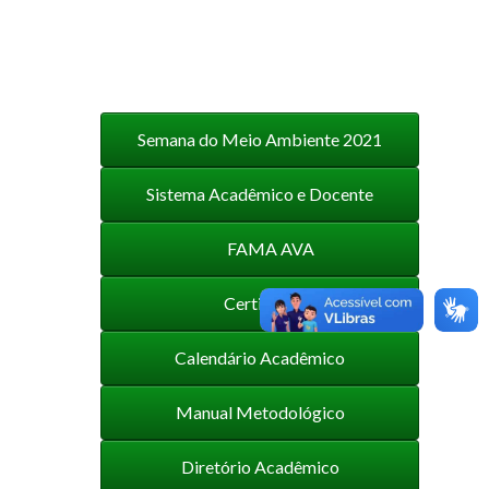
Semana do Meio Ambiente 2021
Sistema Acadêmico e Docente
FAMA AVA
Certificados
Calendário Acadêmico
Manual Metodológico
Diretório Acadêmico