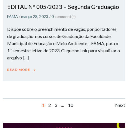
EDITAL Nº 005/2023 – Segunda Graduação
FAMA
/
março 28, 2023
/
0
comment(s)
Dispõe sobre o preenchimento de vagas, por portadores
de graduação, nos cursos de Graduação da Faculdade
Municipal de Educação e Meio Ambiente – FAMA, para o
1º semestre letivo de 2023. Clique no link para visualizar o
arquivo […]
READ MORE
Posts
Po
Page
Page
Page
Page
1
2
3
…
10
Next
navigation
na